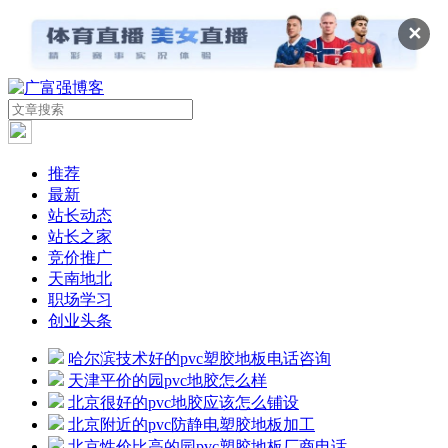
✕
推荐
最新
站长动态
站长之家
竞价推广
天南地北
职场学习
创业头条
哈尔滨技术好的pvc塑胶地板电话咨询
天津平价的园pvc地胶怎么样
北京很好的pvc地胶应该怎么铺设
北京附近的pvc防静电塑胶地板加工
北京性价比高的园pvc塑胶地板厂商电话