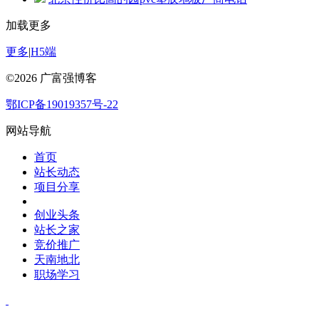
加载更多
更多
|
H5端
©2026 广富强博客
鄂ICP备19019357号-22
网站导航
首页
站长动态
项目分享
创业头条
站长之家
竞价推广
天南地北
职场学习