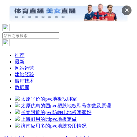
✕
推荐
最新
网站运营
建站经验
编程技术
数据库
太原平价的pvc地板找哪家
太原优惠的园pvc塑胶地板型号参数及原理
长春附近的pvc防静电地板哪家好
上海耐用的园pvc地板定做
济南应用多的pvc地胶费用情况