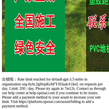
出错啦：Rate limit reached for default-gpt-3.5-turbo in
organization org-6yhc2gHopKehFYHJaakA1keL on requests per
day. Limit: 200 / day. Please try again in 7m12s. Co
ntact us through
our help center at help.openai.com if you co
ntinue to he issues.
Please add a payment method to your aount to increase your rate
limit. Visit https://platform.openai.com/aount/billing to add a
payment method.