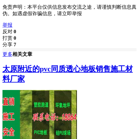
免责声明：本平台仅供信息发布交流之途，请谨慎判断信息真
伪。如遇虚假诈骗信息，请立即举报
举报
反对
0
打赏
0
分享
7
更多
相关文章
太原附近的pvc同质透心地板销售施工材
料厂家