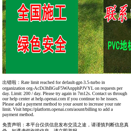
出错啦：Rate limit reached for default-gpt-3.5-turbo in
organization org-AcDi3hBGuF5WAnpphPJVYL on requests per
day. Limit: 200 / day. Please try again in 7m12s. Co
ntact us through
our help center at help.openai.com if you co
ntinue to he issues.
Please add a payment method to your aount to increase your rate
limit. Visit https://platform.openai.com/aount/billing to add a
payment method.
免责声明：本平台仅供信息发布交流之途，请谨慎判断信息真
伪。如遇虚假诈骗信息，请立即举报