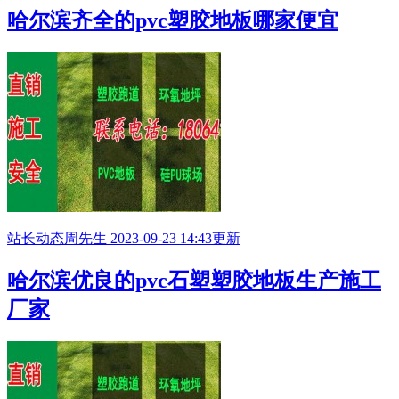
哈尔滨齐全的pvc塑胶地板哪家便宜
站长动态
周先生
2023-09-23 14:43更新
哈尔滨优良的pvc石塑塑胶地板生产施工
厂家